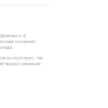
o@samasz.ru. В
ключение составляет
склада.
 он отсутствует, - тип,
ит процесс заказа или