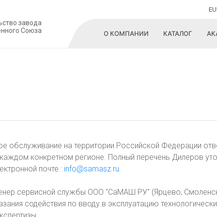
EU
ьство завода
енного Союза
О КОМПАНИИ
КАТАЛОГ
АК
ное обслуживание на территории Российской Федерации от
каждом конкретном регионе. Полный перечень Дилеров уто
ектронной почте :
info@samasz.ru
.
енер сервисной службы ООО "СаМАШ РУ" (Ярцево, Смоленск
азания содействия по вводу в эксплуатацию технологическ
кспертизы.