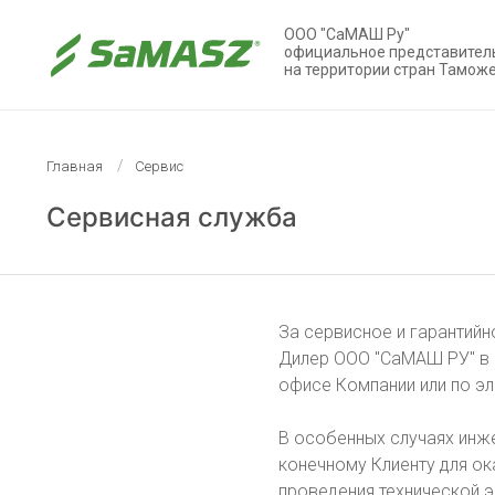
ООО "СаМАШ Ру"
официальное представител
на территории стран Тамож
Главная
Сервис
Сервисная служба
За сервисное и гарантий
Дилер ООО "СаМАШ РУ" в 
офисе Компании или по эл
В особенных случаях инж
конечному Клиенту для ок
проведения технической э