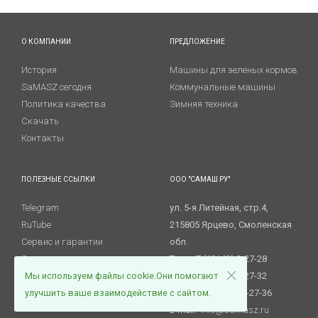
О КОМПАНИИ
ПРЕДЛОЖЕНИЕ
История
Машины для зеленых кормов
SaMASZ сегодня
Коммунальные машины
Политика качества
Зимняя техника
Скачать
Контакты
ПОЛЕЗНЫЕ ССЫЛКИ
ООО "САМАШ РУ"
Telegram
ул. 5-я Литейная, стр.4,
RuTube
215805 Ярцево, Смоленская
Сервис и гарантии
обл.
Запасные части
Тел.: +7 (48143) 3-27-28
Новости
Мы используем файлы cookie.Они помогают
Тел.: +7 (48143) 3-27-32
Вакансии
улучшить ваше взаимодействие с сайтом.
Факс. +7 (48143) 3-27-36
E-mail:
info@samasz.ru