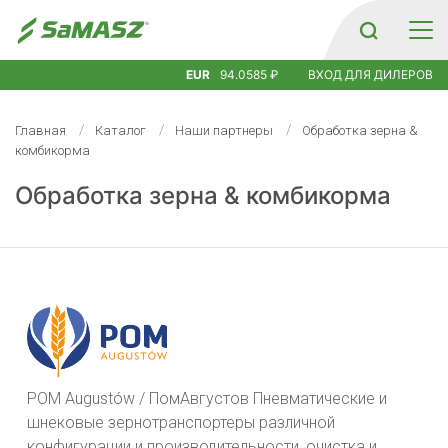
EUR
94.0585 ₽
ВХОД ДЛЯ ДИЛЕРОВ
Главная
Каталог
Наши партнеры
Обработка зерна &
комбикорма
Обработка зерна & комбикорма
POM Augustów / ПомАвгустов Пневматические и
шнековые зернотранспортеры различной
конфигурации и производительности, очистка и