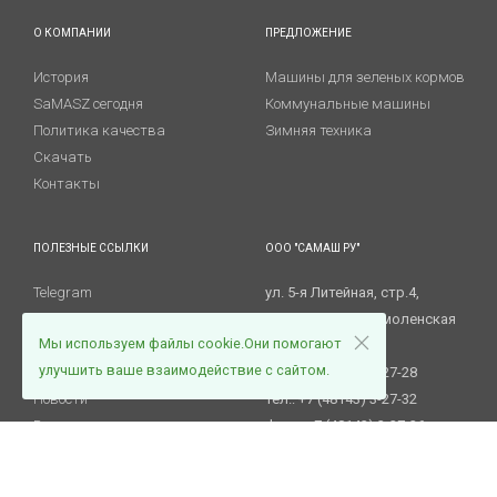
О КОМПАНИИ
ПРЕДЛОЖЕНИЕ
История
Машины для зеленых кормов
SaMASZ сегодня
Коммунальные машины
Политика качества
Зимняя техника
Скачать
Контакты
ПОЛЕЗНЫЕ ССЫЛКИ
ООО "САМАШ РУ"
Telegram
ул. 5-я Литейная, стр.4,
RuTube
215805 Ярцево, Смоленская
Мы используем файлы cookie.Они помогают
Сервис и гарантии
обл.
улучшить ваше взаимодействие с сайтом.
Запасные части
Тел.: +7 (48143) 3-27-28
Новости
Тел.: +7 (48143) 3-27-32
Вакансии
Факс. +7 (48143) 3-27-36
E-mail:
info@samasz.ru