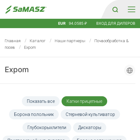
EUR
94.0585 ₽
ВХОД ДЛЯ ДИЛЕРОВ
Главная
Каталог
Наши партнеры
Почвообработка &
посев
Expom
Expom
Показать все
Катки прицепные
Борона полольник
Стерневой культиватор
Глубокорыхлители
Дискаторы