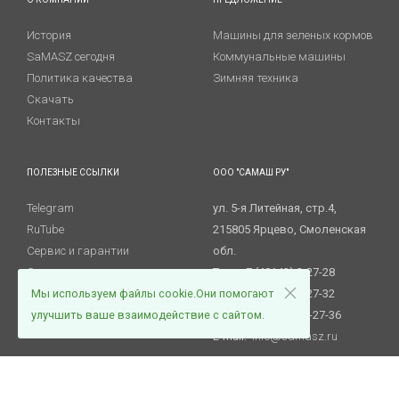
История
Машины для зеленых кормов
SaMASZ сегодня
Коммунальные машины
Политика качества
Зимняя техника
Скачать
Контакты
ПОЛЕЗНЫЕ ССЫЛКИ
ООО "САМАШ РУ"
Telegram
ул. 5-я Литейная, стр.4,
RuTube
215805 Ярцево, Смоленская
Сервис и гарантии
обл.
Запасные части
Тел.: +7 (48143) 3-27-28
Новости
Мы используем файлы cookie.Они помогают
Тел.: +7 (48143) 3-27-32
Вакансии
улучшить ваше взаимодействие с сайтом.
Факс. +7 (48143) 3-27-36
E-mail:
info@samasz.ru