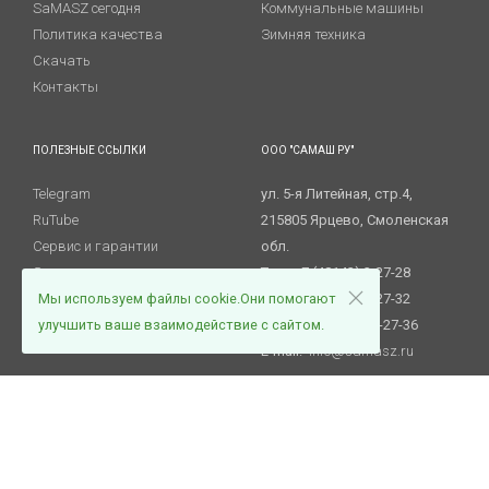
SaMASZ сегодня
Коммунальные машины
Политика качества
Зимняя техника
Скачать
Контакты
ПОЛЕЗНЫЕ ССЫЛКИ
ООО "САМАШ РУ"
Telegram
ул. 5-я Литейная, стр.4,
RuTube
215805 Ярцево, Смоленская
Сервис и гарантии
обл.
Запасные части
Тел.: +7 (48143) 3-27-28
Новости
Мы используем файлы cookie.Они помогают
Тел.: +7 (48143) 3-27-32
Вакансии
улучшить ваше взаимодействие с сайтом.
Факс. +7 (48143) 3-27-36
E-mail:
info@samasz.ru
© ООО "СаМАШ Ру"
Политика в отношении обработки персональных данных