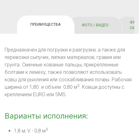
ФАЙ
ПРЕИМУЩЕСТВА
ФОТО / ВИДЕО
СКА
Предназначен для погрузки и разгрузки, а также для
перевозки сыпучих, липких материалов, гравия или
грунта. Сменные кованые пальцы, прикрепленные
болтами к лемеху, также позволяют использовать
ковш для рыхления или соскабливания почвы. Рабочая
3
ширина от 1,80 и объем 0,80 м
. Ковши доступны с
креплением EURO или SMS.
Варианты исполнения:
3
1,8 м; V - 0,8 м