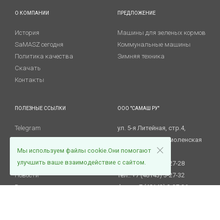
О КОМПАНИИ
ПРЕДЛОЖЕНИЕ
История
Машины для зеленых кормов
SaMASZ сегодня
Коммунальные машины
Политика качества
Зимняя техника
Скачать
Контакты
ПОЛЕЗНЫЕ ССЫЛКИ
ООО "САМАШ РУ"
Telegram
ул. 5-я Литейная, стр.4,
RuTube
215805 Ярцево, Смоленская
Мы используем файлы cookie.Они помогают
Сервис и гарантии
обл.
улучшить ваше взаимодействие с сайтом.
Запасные части
Тел.: +7 (48143) 3-27-28
Новости
Тел.: +7 (48143) 3-27-32
Вакансии
Факс. +7 (48143) 3-27-36
E-mail:
info@samasz.ru