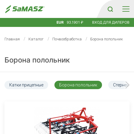
EUR
93.1901 ₽
ВХОД ДЛЯ ДИЛЕРОВ
Главная
Каталог
Почвообработка
Борона полольник
Борона полольник
Катки прицепные
Борона полольник
Стерневой