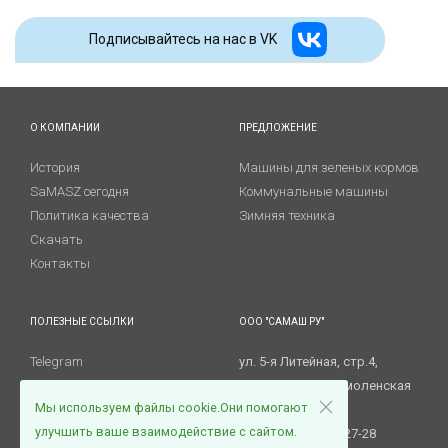
Подписывайтесь на наc в VK
О КОМПАНИИ
ПРЕДЛОЖЕНИЕ
История
Машины для зеленых кормов
SaMASZ сегодня
Коммунальные машины
Политика качества
Зимняя техника
Скачать
Контакты
ПОЛЕЗНЫЕ ССЫЛКИ
ООО "САМАШ РУ"
Telegram
ул. 5-я Литейная, стр.4,
RuTube
215805 Ярцево, Смоленская
Мы используем файлы cookie.Они помогают
Сервис и гарантии
обл.
улучшить ваше взаимодействие с сайтом.
Запасные части
Тел.: +7 (48143) 3-27-28