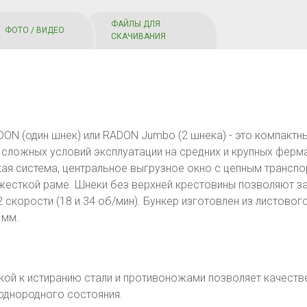
ФАЙЛЫ ДЛЯ
ФОТО / ВИДЕО
СКАЧИВАНИЯ
N (один шнек) или RADON Jumbo (2 шнека) - это компактн
сложных условий эксплуатации на средних и крупных ферма
ая система, центральное выгрузное окно с цепным транспо
 жесткой раме. Шнеки без верхней крестовины позволяют з
 скорости (18 и 34 об/мин). Бункер изготовлен из листовог
 мм.
кой к истиранию стали и противоножами позволяет качеств
однородного состояния
.