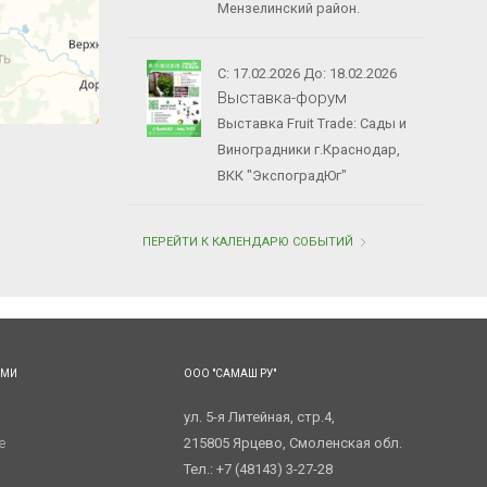
Мензелинский район.
С: 17.02.2026 До: 18.02.2026
Выставка-форум
Выставка Fruit Trade: Сады и
Виноградники г.Краснодар,
ВКК "ЭкспоградЮг"
ПЕРЕЙТИ К КАЛЕНДАРЮ СОБЫТИЙ
АМИ
ООО "САМАШ РУ"
ул. 5-я Литейная, стр.4,
е
215805 Ярцево, Смоленская обл.
Тел.: +7 (48143) 3-27-28