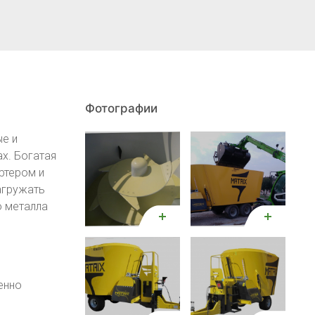
Фотографии
ые и
х. Богатая
ртером и
агружать
о металла
енно