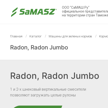
ООО "СаМАШ Ру"
официальное представител
на территории стран Тамож
Главная
Каталог
Машины для зеленых кормов
Кормо
Radon, Radon Jumbo
Radon, Radon Jumbo
1 и 2-х шнековый вертикальные смесители
позволяют загружать целые рулоны