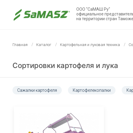
ООО "СаМАШ Ру"
официальное представител
на территории стран Тамож
Главная
Каталог
Картофельная и луковая техника
Со
Сортировки картофеля и лука
Сажалки картофеля
Картофелекопалки
Ка