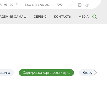
R
93.1901 ₽
Вход для дилеров
FAQ
АДЕМИЯ САМАШ
СЕРВИС
КОНТАКТЫ
MEDIA
машина
Сортировки картофеля и лука
Весоупаковщи