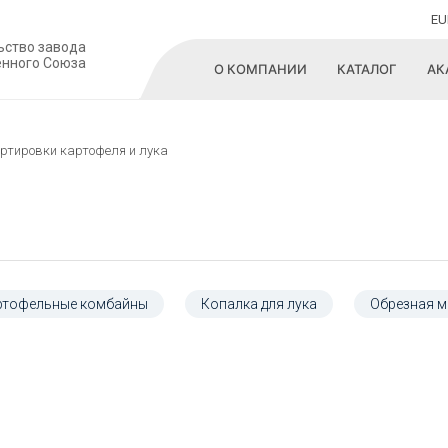
EU
ьство завода
енного Союза
О КОМПАНИИ
КАТАЛОГ
АК
ртировки картофеля и лука
ртофельные комбайны
Копалка для лука
Обрезная 