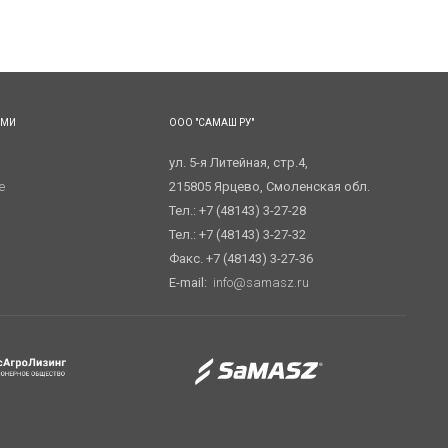
АМИ
ООО "САМАШ РУ"
ул. 5-я Литейная, стр.4,
е
215805 Ярцево, Смоленская обл.
Тел.: +7 (48143) 3-27-28
Тел.: +7 (48143) 3-27-32
Факс. +7 (48143) 3-27-36
E-mail:
info@samasz.ru