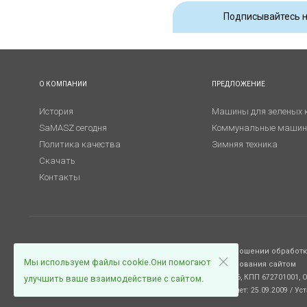
Подписывайтесь н
О КОМПАНИИ
ПРЕДЛОЖЕНИЕ
История
Машины для зеленых 
SaMASZ сегодня
Коммунальные маши
Политика качества
Зимняя техника
Скачать
Контакты
© ООО "СаМАШ Ру"
Политика в отношении обработ
Мы используем файлы cookie.Они помогают
Условия пользования сайтом
ИНН 6727020466, КПП 672701001, 
улучшить ваше взаимодействие с сайтом.
Постановка на учет: 25.09.2009 / Ус