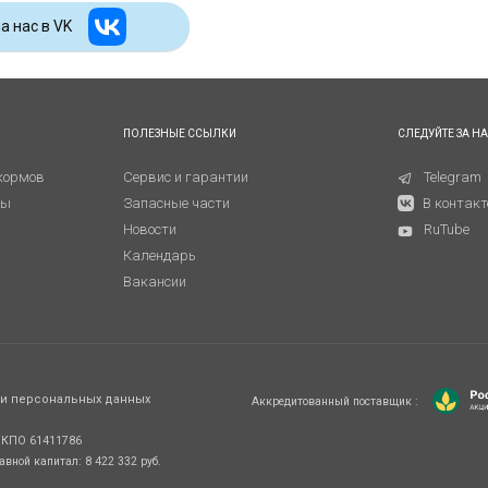
а наc в VK
ПОЛЕЗНЫЕ ССЫЛКИ
СЛЕДУЙТЕ ЗА Н
кормов
Сервис и гарантии
Telegram
ны
Запасные части
В контакт
Новости
RuTube
Календарь
Вакансии
ки персональных данных
Аккредитованный поставщик :
ОКПО 61411786
тавной капитал: 8 422 332 руб.