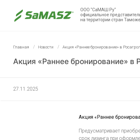
ООО "СаМАШ Ру"
официальное представител
на территории стран Тамож
Главная
Новости
Акция «Раннее бронирование» в Росагро
Акция «Раннее бронирование» в 
27.11.2025
Акция «Раннее брониров
Предусматривает приобре
срок лизинга при оформле