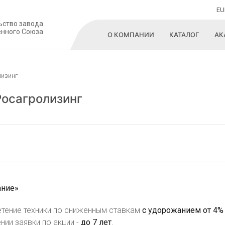
EU
ьство завода
енного Союза
О КОМПАНИИ
КАТАЛОГ
АК
лизинг
Росагролизинг
ание»
тение техники по сниженным ставкам
с удорожанием от 4% 
нии заявки по акции -
до 7 лет
.