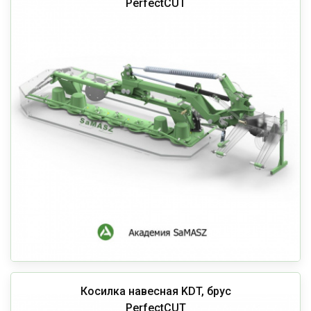
PerfectCUT
Косилка навесная KDT, брус
PerfectCUT