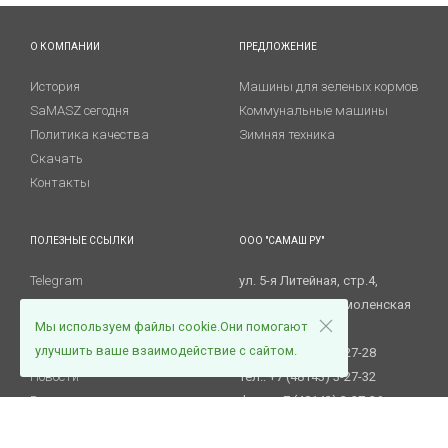
О КОМПАНИИ
ПРЕДЛОЖЕНИЕ
История
Машины для зеленых кормов
SaMASZ сегодня
Коммунальные машины
Политика качества
Зимняя техника
Скачать
Контакты
ПОЛЕЗНЫЕ ССЫЛКИ
ООО "САМАШ РУ"
Telegram
ул. 5-я Литейная, стр.4,
RuTube
215805 Ярцево, Смоленская
Мы используем файлы cookie.Они помогают
Сервис и гарантии
обл.
улучшить ваше взаимодействие с сайтом.
Запасные части
Тел.: +7 (48143) 3-27-28
Новости
Тел.: +7 (48143) 3-27-32
Вакансии
Факс. +7 (48143) 3-27-36
E-mail:
info@samasz.ru