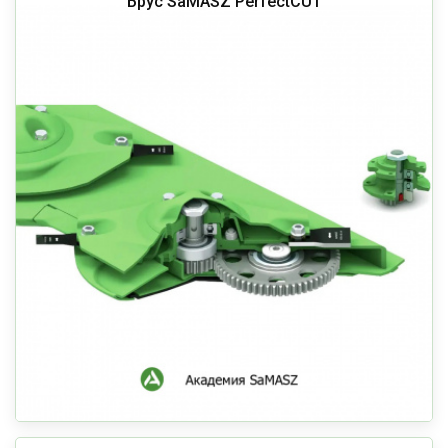
Брус SaMASZ PerfectCUT